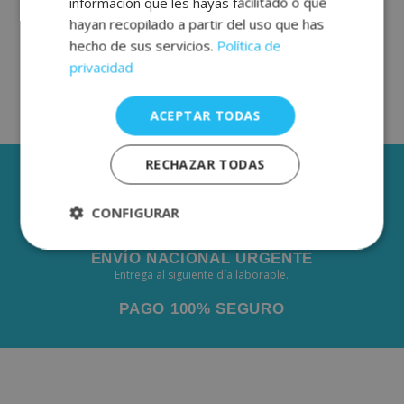
información que les hayas facilitado o que
hayan recopilado a partir del uso que has
hecho de sus servicios.
Política de
privacidad
ACEPTAR TODAS
RECHAZAR TODAS
3 AÑOS DE GARANTÍA
ENVÍOS GRÁTIS DESDE 50€
CONFIGURAR
De 2 a 3 días laborables.
Estrictamente
Rendimiento
ENVÍO NACIONAL URGENTE
necesarias
Entrega al siguiente día laborable.
PAGO 100% SEGURO
Publicidad
Funcionalidad