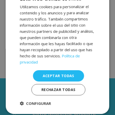
Utilizamos cookies para personalizar el
SPANISH
contenido y los anuncios y para analizar
ENGLISH
nuestro tráfico. También compartimos
FRENCH
información sobre el uso del sitio con
nuestros partners de publicidad y análisis,
GERMAN
que pueden combinarla con otra
información que les hayas facilitado o que
hayan recopilado a partir del uso que has
hecho de sus servicios.
Política de
privacidad
ACEPTAR TODAS
3 AÑOS DE GARANTÍA
RECHAZAR TODAS
ENVÍOS GRÁTIS DESDE 50€
CONFIGURAR
De 2 a 3 días laborables.
ENVÍO NACIONAL URGENTE
Estrictamente
Rendimiento