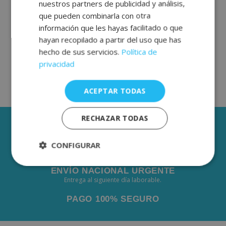
nuestros partners de publicidad y análisis,
GERMAN
que pueden combinarla con otra
información que les hayas facilitado o que
hayan recopilado a partir del uso que has
hecho de sus servicios.
Política de
privacidad
ACEPTAR TODAS
RECHAZAR TODAS
3 AÑOS DE GARANTÍA
ENVÍOS GRÁTIS DESDE 50€
CONFIGURAR
De 2 a 3 días laborables.
Estrictamente
Rendimiento
ENVÍO NACIONAL URGENTE
necesarias
Entrega al siguiente día laborable.
PAGO 100% SEGURO
Publicidad
Funcionalidad