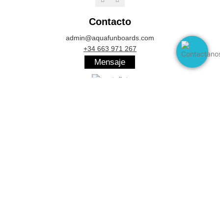
Contacto
admin@aquafunboards.com
+34 663 971 267
Mensaje
Servicios
Condiciones de compra
Formas de Pago
Política de devoluciones y reembolsos
Legal
Aviso Legal
Política de Privacidad
Términos y condiciones