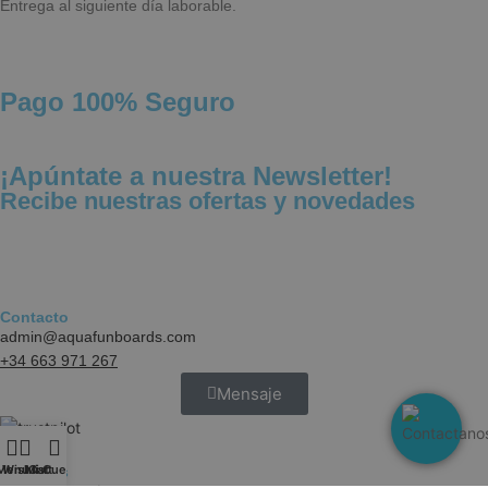
Entrega al siguiente día laborable.
Estrictamente necesarias
Rendimiento
Publicidad
Funcionalidad
Pago 100% Seguro
Las cookies estrictamente necesarias permiten
funciones básicas de la web, como el inicio de
sesión y la gestión de cuentas. La web no puede
funcionar correctamente sin ellas.
¡Apúntate a nuestra Newsletter!
Recibe nuestras ofertas y novedades
NAME
PROVIDER / 
wp_woocommerce_session_[abcdef0123456789]
aquafunboar
{32}
CookieScriptConsent
CookieScript
Contacto
.aquafunboa
admin@aquafunboards.com
+34 663 971 267
Mensaje
Menu
Wishlist
Mi Cuenta
Cart
Servicios