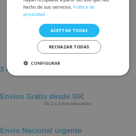
hecho de sus servicios.
Política de
privacidad
ACEPTAR TODAS
RECHAZAR TODAS
CONFIGURAR
3 Años de Garantía
Estrictamente
Rendimiento
necesarias
Envíos Grátis desde 50€
De 2 a 3 días laborables.
Publicidad
Funcionalidad
Envío Nacional urgente