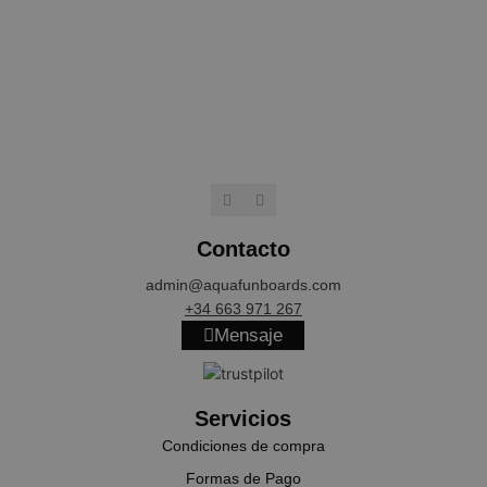
NAME
PROVIDER / 
wp_woocommerce_session_[abcdef0123456789]
aquafunboar
{32}
CookieScriptConsent
CookieScript
.aquafunboa
Contacto
admin@aquafunboards.com
+34 663 971 267
Mensaje
Servicios
cookieyes-consent
CookieYes
aquafunboar
Condiciones de compra
Formas de Pago